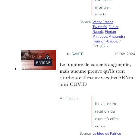
montre
que la
Source :
Verity France
vaccination
,
Twitter/X
,
Didier
anti-Covid
Raoult
,
Florian
Philippot
,
Alexandra
cause le
Henrion-Caude
, 7
cancer
Oct 2025
SANTÉ
Posté le :
19 Déc 2024
ERRONÉ
Le nombre de cancers augmente,
mais aucune preuve qu’ils sont
« turbo » et liés aux vaccins ARNm
anti-COVID
Affirmation :
Il existe une
relation de
cause à effet
entre
Source :
Le blog de Patrice
l’augmentation