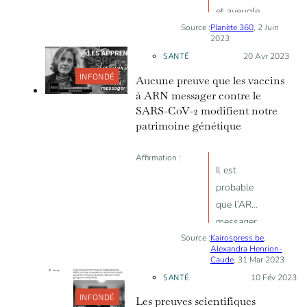
can pass on some protection
et aveugle
against COVID-19 to their babies.
Source :
Planète 360
» à cause
, 2 Juin
2023
d’un «
SANTÉ
Posté le :
20 Avr 2023
caillot de
INFONDÉ
Aucune preuve que les vaccins
sang dans
à ARN messager contre le
son
SARS-CoV-2 modifient notre
cerveau »
patrimoine génétique
après
avoir reçu
Affirmation :
une
Il est
injection
probable
d’ARNm
que l’ARN
messager
Source :
Kairospress.be
des
,
Alexandra Henrion-
vaccins
Caude
, 31 Mar 2023
contre le
SANTÉ
Posté le :
10 Fév 2023
SARS-
INFONDÉ
Les preuves scientifiques