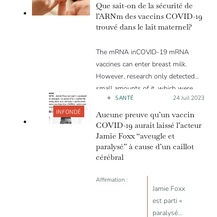
réglementaires
Que sait-on de la sécurité de
n'étaient pas
l’ARNm des vaccins COVID-19
au courant de
trouvé dans le lait maternel?
la
contamination
The mRNA inCOVID-19 mRNA
par de l’ADN
vaccines can enter breast milk.
résiduel de ces
However, research only detected
vaccins; ;
small amounts of it, which were
SANTÉ
Posté le :
24 Juil 2023
l'ADN résiduel
mostly degraded and non-
pourrait
functional form. COVID-19 vaccines
INFONDÉ
Aucune preuve qu’un vaccin
s'intégrer dans
are beneficial to pregnant women
COVID-19 aurait laissé l’acteur
Jamie Foxx “aveugle et
notre génome
because they are particularly at risk
paralysé” à cause d’un caillot
et causer un
of severe disease and poorer
cérébral
cancer
pregnancy outcomes. Furthermore,
breast milk from lactating women
Affirmation :
contains antibodies able to
Jamie Foxx
neutralize the COVID-19 virus,
est parti «
meaning that vaccinated women
paralysé