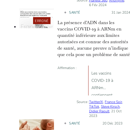
Source :
Planète 360
la critique
,
Anonyme
,
6 Fév 2024
des vaccins
SANTÉ
Posté le :
31 Jan 202
à ARNm
ERRONÉ
La présence d’ADN dans les
vaccins COVID-19 à ARNm en
quantité inférieure aux limites
autorisées est connue des autorités
de santé, aucune preuve n’indique
que cela pose un problème de santé
Affirmation :
Les vaccins
COVID-19 à
ARNm
contiennent
Source :
Twitter/X
des quantités
,
France Soir
,
TikTok
,
Steve Kirsch
,
“considérables”
Didier Raoult
, 21 Oct
2023
d’ADN; les
SANTÉ
Posté le :
20 Déc 2023
agences