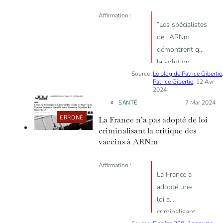
Affirmation :
“Les spécialistes
de l’ARNm
démontrent que
la solution
Source :
Le blog de Patrice Gibertie
miracle (ajout
Patrice Gibertie
, 12 Avr
de
2024
pseudouridine)
SANTÉ
Posté le :
7 Mar 2024
pour produire
ERRONÉ
La France n’a pas adopté de loi
industriellement
criminalisant la critique des
le Pfizer et Le
vaccins à ARNm
Moderna est
cancerigène”
Affirmation :
La France a
adopté une
loi a
criminalisant