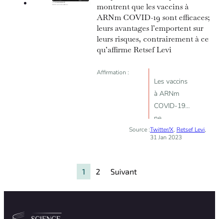
CoV-2
montrent que les vaccins à
puisse
ARNm COVID-19 sont efficaces;
s'intégrer
leurs avantages l’emportent sur
dans notre
leurs risques, contrairement à ce
patrimoine
qu’affirme Retsef Levi
génétique.
Affirmation :
Les vaccins
à ARNm
COVID-19
ne
Source :
Twitter/X
fonctionnent
,
Retsef Levi
,
31 Jan 2023
pas et
causent des
atteintes
1
2
Suivant
graves, y
compris des
décès.