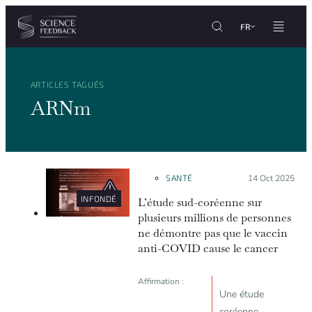
Personnaliser les paramètres de vos cookies
Aller au contenu
FR
ARTICLES TAGUÉS
ARNm
SANTÉ
Posté le :
14 Oct 2025
INFONDÉ
L’étude sud-coréenne sur
plusieurs millions de personnes
ne démontre pas que le vaccin
anti-COVID cause le cancer
Affirmation :
Une étude
coréenne