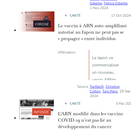
Gibertie
,
Patrice Gibertie
,
du nombre de
1 Nov 2024
“turbos
SANTÉ
Posté le :
17 Oct 2024
cancers” et les
ERRONÉ
Le vaccin à ARN auto-amplifiant
vaccins à
autorisé au Japon ne peut pas se
ARNm contre
« propager » entre individus
le COVID
Affirmation :
Le Japon va
commercialiser
un nouveau
vaccin ARNm
Source :
Twitter/X
auto
,
Christine
Cotton
,
Tom Renz
, 29 Sep
amplifiant
2024
conçu pour se
SANTÉ
Posté le :
3 Mai 20
propager à
INFONDÉ
L’ARN modifié dans les vaccins
d'autres
COVID-19 n’est pas lié au
personnes
développement du cancer