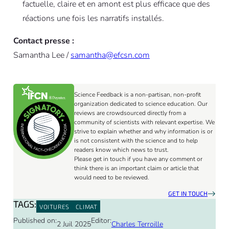
factuelle, claire et en amont est plus efficace que des
réactions une fois les narratifs installés.
Contact presse :
Samantha Lee /
samantha@efcsn.com
Science Feedback is a non-partisan, non-profit
organization dedicated to science education. Our
reviews are crowdsourced directly from a
community of scientists with relevant expertise. We
strive to explain whether and why information is or
is not consistent with the science and to help
readers know which news to trust.
Please get in touch if you have any comment or
think there is an important claim or article that
would need to be reviewed.
GET IN TOUCH
TAGS:
VOITURES
CLIMAT
Published on:
Editor:
2 Juil 2025
Charles Terroille