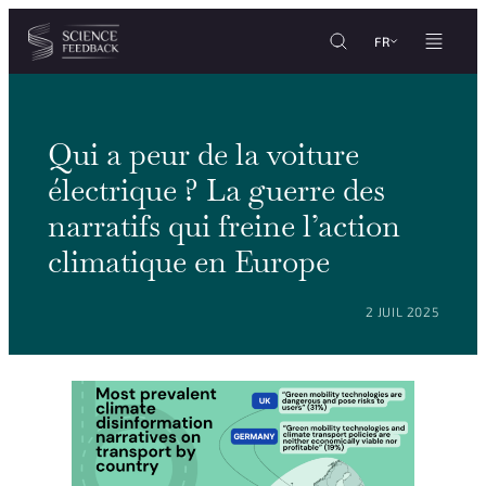
Personnaliser les paramètres de vos cookies
Aller au contenu
FR
Qui a peur de la voiture
électrique ? La guerre des
narratifs qui freine l’action
climatique en Europe
POSTÉ LE :
2 JUIL 2025