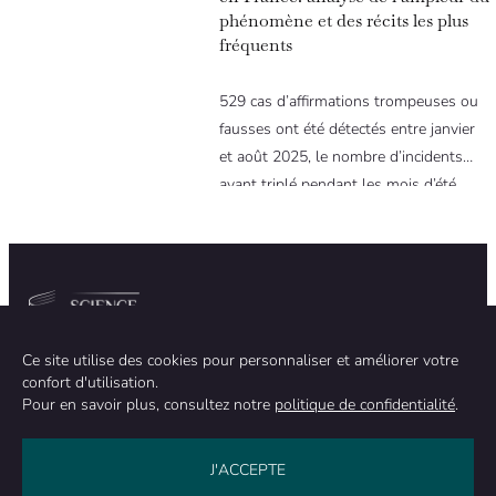
phénomène et des récits les plus
fréquents
529 cas d’affirmations trompeuses ou
fausses ont été détectés entre janvier
et août 2025, le nombre d’incidents
ayant triplé pendant les mois d’été.
Communauté
Organisation
Ce site utilise des cookies pour personnaliser et améliorer votre
confort d'utilisation.
ÉQUIPE
À PROPOS
Pour en savoir plus, consultez notre
politique de confidentialité
.
MÉTHODOLOGIE
FINANCEMENT
INDÉPENDANCE ÉDITORIALE
MENTIONS LÉGALES
Rester en contact
J'ACCEPTE
NOUS CONTACTER