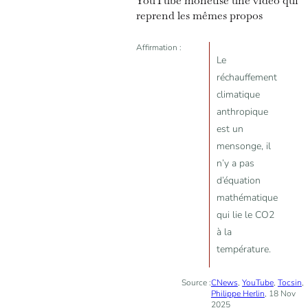
YouTube monétise une vidéo qui
reprend les mêmes propos
Affirmation :
Le
réchauffement
climatique
anthropique
est un
mensonge, il
n’y a pas
d’équation
mathématique
qui lie le CO2
à la
température.
Source :
CNews
,
YouTube
,
Tocsin
,
Philippe Herlin
, 18 Nov
2025