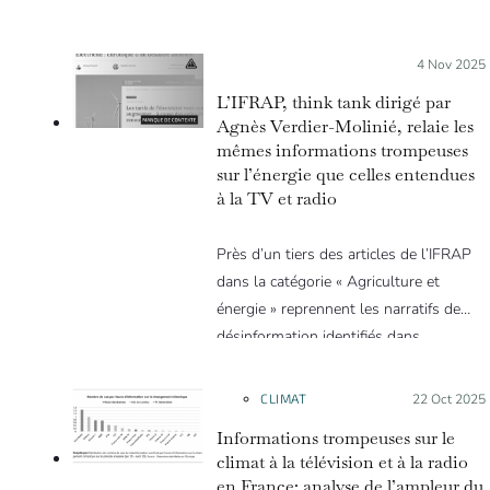
Posté le :
4 Nov 2025
L’IFRAP, think tank dirigé par
Agnès Verdier-Molinié, relaie les
mêmes informations trompeuses
sur l’énergie que celles entendues
à la TV et radio
Près d’un tiers des articles de l’IFRAP
dans la catégorie « Agriculture et
énergie » reprennent les narratifs de
désinformation identifiés dans
l’audiovisuel.
CLIMAT
Posté le :
22 Oct 2025
Informations trompeuses sur le
climat à la télévision et à la radio
en France: analyse de l’ampleur du