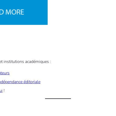
et institutions académiques :
ateurs
ndépendance éditoriale
ui
!