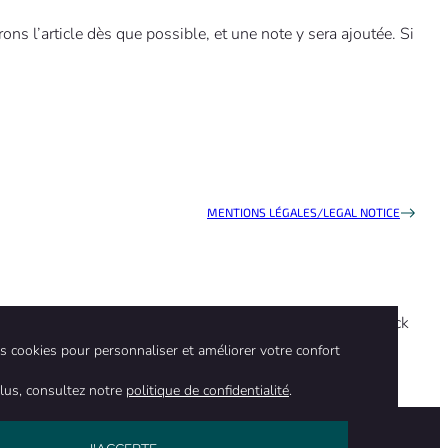
ns l’article dès que possible, et une note y sera ajoutée. Si
MENTIONS LÉGALES
/
LEGAL NOTICE
 ou de leur contenu par Science Feedback. Science Feedback
iennent.
des cookies pour personnaliser et améliorer votre confort
lus, consultez notre
politique de confidentialité
.