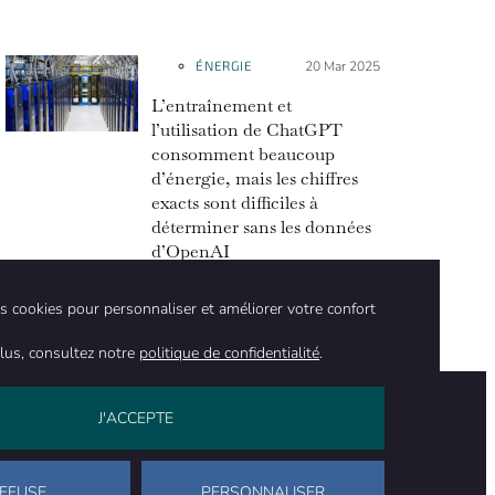
ÉNERGIE
Posté le :
20 Mar 2025
L’entraînement et
l’utilisation de ChatGPT
consomment beaucoup
d’énergie, mais les chiffres
exacts sont difficiles à
déterminer sans les données
d’OpenAI
des cookies pour personnaliser et améliorer votre confort
lus, consultez notre
politique de confidentialité
.
J'ACCEPTE
on
Rester en contact
NOUS CONTACTER
NOUS SOUTENIR
REFUSE
PERSONNALISER