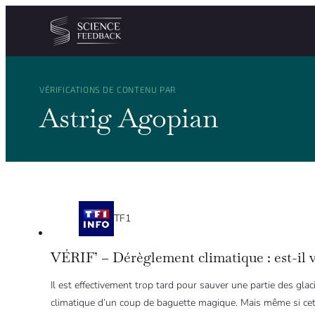
Personnaliser les paramètres de vos cookies
Aller au contenu
VÉRIFICATIONS DE CONTENU PAR
Astrig Agopian
TF1
VÉRIF’ – Dérèglement climatique : est-il v
Il est effectivement trop tard pour sauver une partie des gl
climatique d’un coup de baguette magique. Mais même si cet asp