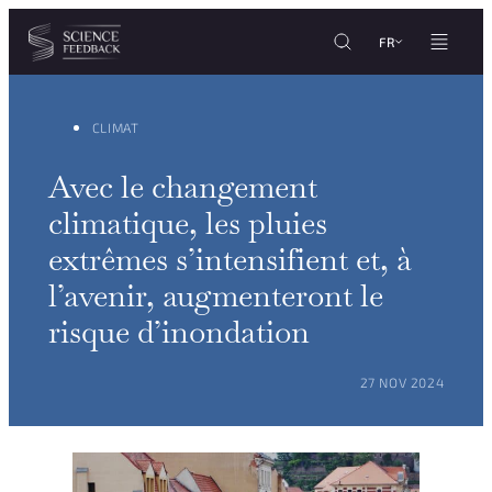
Personnaliser les paramètres de vos cookies
Aller au contenu
FR
CLIMAT
Avec le changement
climatique, les pluies
extrêmes s’intensifient et, à
l’avenir, augmenteront le
risque d’inondation
POSTÉ LE :
27 NOV 2024