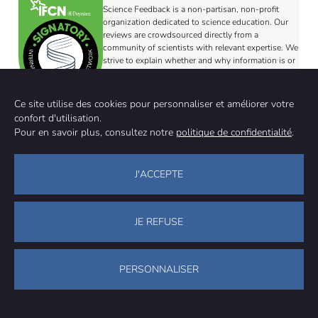
Science Feedback is a non-partisan, non-profit
organization dedicated to science education. Our
reviews are crowdsourced directly from a
community of scientists with relevant expertise. We
strive to explain whether and why information is or
is not consistent with the science and to help
readers know which news to trust.
Please get in touch if you have any comment or
Ce site utilise des cookies pour personnaliser et améliorer votre
think there is an important claim or article that
confort d'utilisation.
would need to be reviewed.
Pour en savoir plus, consultez notre
politique de confidentialité
.
GET IN TOUCH
ÉVÈNEMENTS EXTRÊMES
RÉCHAUFFEMENT CLIMATIQUE
TAGS:
J'ACCEPTE
INONDATION
PLUIE
Published on:
Editor:
27 Nov 2024
Anaïs Maréchal
JE REFUSE
PARTAGER
FACEBOOK
WHATSAPP
PARATGER PAR E-MAIL
PERSONNALISER
ÉDITEUR