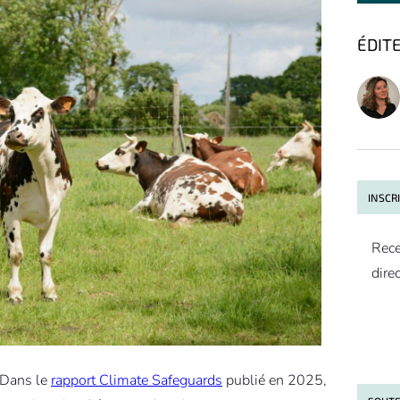
ÉDIT
INSCR
Rece
dire
. Dans le
rapport Climate Safeguards
publié en 2025,