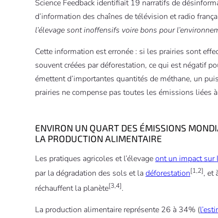
Science Feedback identifiait 19 narratifs de désinfor
d’information des chaînes de télévision et radio françai
l’élevage sont inoffensifs voire bons pour l’environnem
Cette information est erronée : si les prairies sont eff
souvent créées par déforestation, ce qui est négatif po
émettent d’importantes quantités de méthane, un puiss
prairies ne compense pas toutes les émissions liées à 
ENVIRON UN QUART DES ÉMISSIONS MONDIA
LA PRODUCTION ALIMENTAIRE
Les pratiques agricoles et l’élevage
ont un impact sur
[1,2]
par la dégradation des sols et la
déforestation
, et
[3,4]
réchauffent la planète
.
La production alimentaire représente 26 à 34% (
l’est