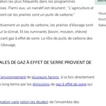
SOUTE
mation les plus fréquents dans les programmes
ses. Parmi eux, un narratif est récurrent : “
L’agriculture et
Nous
ent car les prairies sont un puits de carbone
.”
fonct
ectivement un puits de carbone, les prairies d’élevage sont
fiable
ur le climat. Et les ruminants (bovin, mouton, chèvre)
ant gaz à effet de serre. Le rôle de puits de carbone des
l’élevage.
LES DE GAZ À EFFET DE SERRE PROVIENT DE
 l’environnement
de
plusieurs façons
, à la fois directement
 à long terme par les
émissions
de
gaz à effet de serre
qui
imation varie
selon les études
) de l’ensemble des