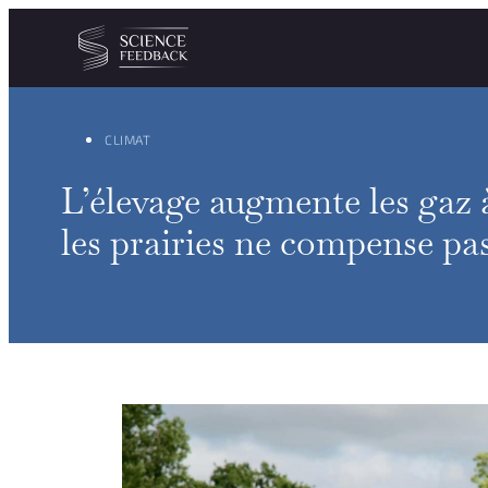
Personnaliser les paramètres de vos cookies
Aller au contenu
CLIMAT
L’élevage augmente les gaz à
les prairies ne compense pas