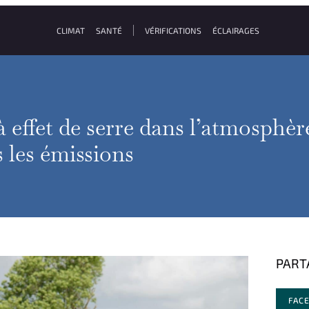
CLIMAT
SANTÉ
VÉRIFICATIONS
ÉCLAIRAGES
 effet de serre dans l’atmosphèr
 les émissions
PART
FAC