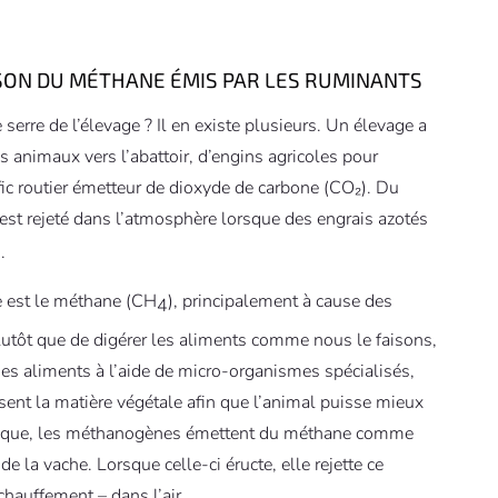
ISON DU MÉTHANE ÉMIS PAR LES RUMINANTS
serre de l’élevage ? Il en existe plusieurs. Un élevage a
 animaux vers l’abattoir, d’engins agricoles pour
rafic routier émetteur de dioxyde de carbone (CO₂). Du
, est rejeté dans l’atmosphère lorsque des engrais azotés
]
.
ge est le méthane (CH
), principalement à cause des
4
 plutôt que de digérer les aliments comme nous le faisons,
es aliments à l’aide de micro-organismes spécialisés,
 la matière végétale afin que l’animal puisse mieux
ndique, les méthanogènes émettent du méthane comme
la vache. Lorsque celle-ci éructe, elle rejette ce
chauffement – dans l’air.