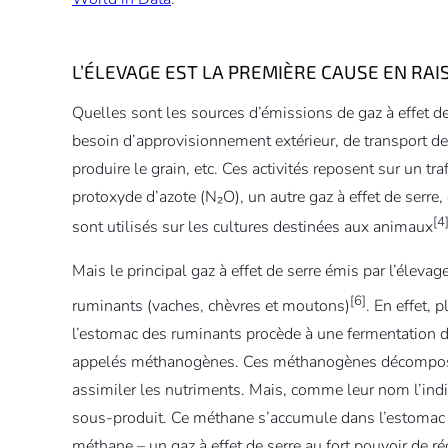
L’ÉLEVAGE EST LA PREMIÈRE CAUSE EN RA
Quelles sont les sources d’émissions de gaz à effet de 
besoin d’approvisionnement extérieur, de transport des
produire le grain, etc. Ces activités reposent sur un t
protoxyde d’azote (N₂O), un autre gaz à effet de serre
[4
sont utilisés sur les cultures destinées aux animaux
Mais le principal gaz à effet de serre émis par l’éleva
[6]
ruminants (vaches, chèvres et moutons)
. En effet,
l’estomac des ruminants procède à une fermentation d
appelés méthanogènes. Ces méthanogènes décomposent
assimiler les nutriments. Mais, comme leur nom l’i
sous-produit. Ce méthane s’accumule dans l’estomac de 
méthane – un gaz à effet de serre au fort pouvoir de ré