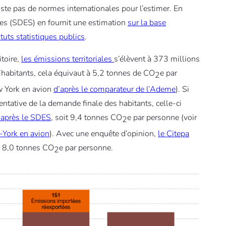
iste pas de normes internationales pour l’estimer. En
ues (SDES) en fournit une estimation
sur la base
tuts statistiques publics
.
itoire,
les émissions territoriales
s’élèvent à 373 millions
abitants, cela équivaut à 5,2 tonnes de CO
e par
2
ew York en avion
d’après le comparateur de l’Ademe
). Si
sentative de la demande finale des habitants, celle-ci
’après le SDES
, soit 9,4 tonnes CO
e par personne (voir
2
-York en avion
). Avec une enquête d’opinion,
le Citepa
à 8,0 tonnes CO
e par personne.
2