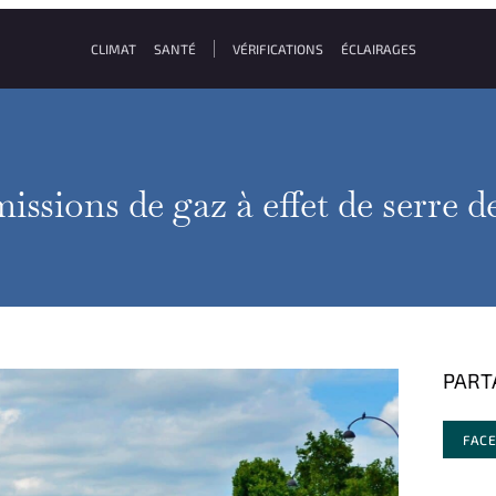
CLIMAT
SANTÉ
VÉRIFICATIONS
ÉCLAIRAGES
issions de gaz à effet de serre d
PART
FAC