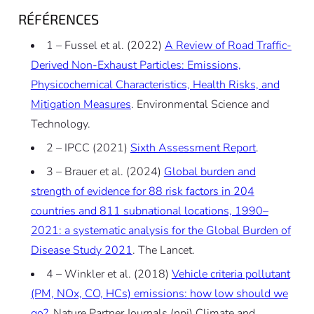
RÉFÉRENCES
1 – Fussel et al. (2022)
A Review of Road Traffic-
Derived Non-Exhaust Particles: Emissions,
Physicochemical Characteristics, Health Risks, and
Mitigation Measures
. Environmental Science and
Technology.
2 – IPCC (2021)
Sixth Assessment Report
.
3 – Brauer et al. (2024)
Global burden and
strength of evidence for 88 risk factors in 204
countries and 811 subnational locations, 1990–
2021: a systematic analysis for the Global Burden of
Disease Study 2021
. The Lancet.
4 – Winkler et al. (2018)
Vehicle criteria pollutant
(PM, NOx, CO, HCs) emissions: how low should we
go?
. Nature Partner Journals (npj) Climate and