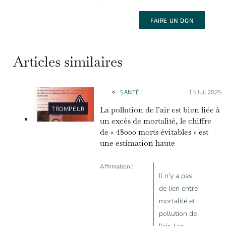
FAIRE UN DON
Articles similaires
SANTÉ
Posté le :
15 Juil 2025
La pollution de l’air est bien liée à
TROMPEUR
un excès de mortalité, le chiffre
de « 48000 morts évitables » est
une estimation haute
Affirmation :
Il n’y a pas
de lien entre
mortalité et
pollution de