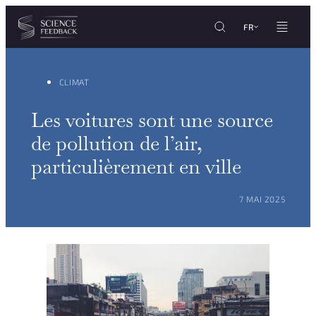
Personnaliser les paramètres de vos cookies
Aller au contenu
FR
CLIMAT
Les voitures sont une source
de pollution de l’air,
particulièrement en ville
POSTÉ LE :
7 MAI 2025