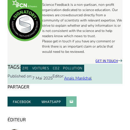
Science Feedback is a non-partisan, non-profit
organization dedicated to science education. Our
reviews are crowdsourced directly from a
community of scientists with relevant expertise. We
strive to explain whether and why information is or
is not consistent with the science and to help
readers know which news to trust.
Please get in touch if you have any comment or
think there is an important claim or article that
would need to be reviewed.
GET IN TOUCH
TAGS:
ZFE
VOITURES
CO2
POLLUTION
Published on:
Editor:
7 Mai 2025
Anaïs Maréchal
PARTAGER
FACEBOOK
WHATSAPP
PARATGER PAR E-MAIL
ÉDITEUR