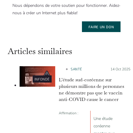
Nous dépendons de votre soutien pour fonctionner. Aidez-
nous à créer un Internet plus fiable!
FAIRE UN DON
Articles similaires
SANTÉ
Posté le :
14 Oct 2025
L’étude sud-coréenne sur
INFONDÉ
plusieurs millions de personnes
ne démontre pas que le vaccin
anti-COVID cause le cancer
Affirmation :
Une étude
coréenne