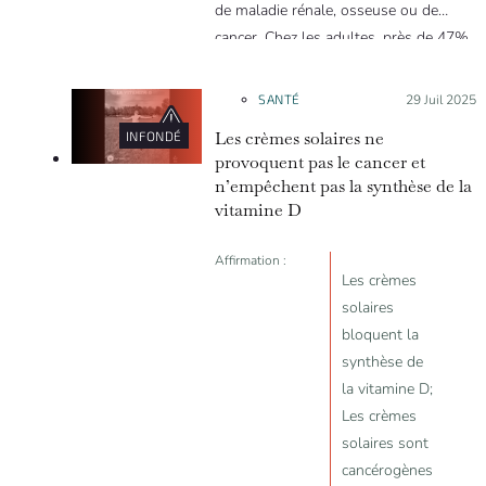
de maladie rénale, osseuse ou de
cancer. Chez les adultes, près de 47%
de la population dépasse la dose
limite de cadmium dans les urines.
SANTÉ
Posté le :
29 Juil 2025
Les crèmes solaires ne
INFONDÉ
provoquent pas le cancer et
n’empêchent pas la synthèse de la
vitamine D
Affirmation :
Les crèmes
solaires
bloquent la
synthèse de
la vitamine D;
Les crèmes
solaires sont
cancérogènes