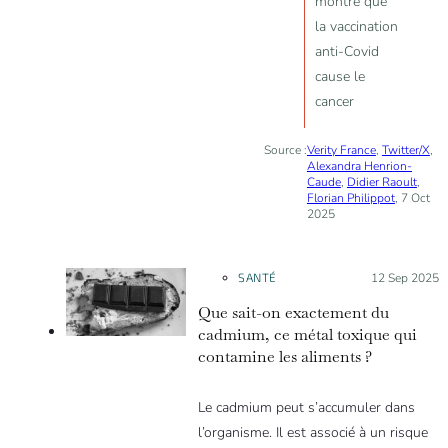
montre que
la vaccination
anti-Covid
cause le
cancer
Source :
Verity France
,
Twitter/X
,
Alexandra Henrion-
Caude
,
Didier Raoult
,
Florian Philippot
, 7 Oct
2025
SANTÉ
Posté le :
12 Sep 2025
Que sait-on exactement du
cadmium, ce métal toxique qui
contamine les aliments ?
Le cadmium peut s’accumuler dans
l’organisme. Il est associé à un risque