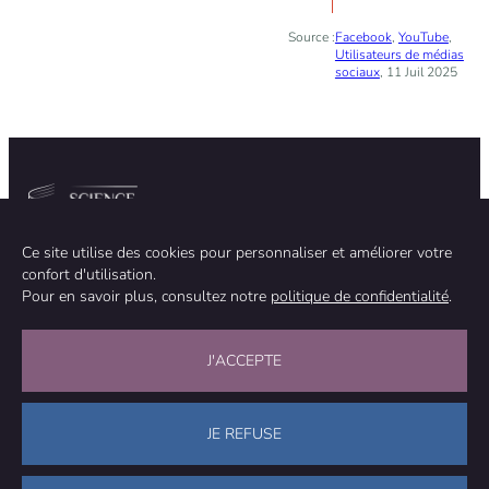
Source :
Facebook
,
YouTube
,
Utilisateurs de médias
sociaux
, 11 Juil 2025
Communauté
Organisation
Ce site utilise des cookies pour personnaliser et améliorer votre
confort d'utilisation.
ÉQUIPE
À PROPOS
Pour en savoir plus, consultez notre
politique de confidentialité
.
MÉTHODOLOGIE
FINANCEMENT
INDÉPENDANCE ÉDITORIALE
MENTIONS LÉGALES
Rester en contact
J'ACCEPTE
NOUS CONTACTER
NOUS SOUTENIR
JE REFUSE
Facebook
LinkedIn
WhatsApp
Bluesky
Science Feedback – Ce travail est sous licence Creative Commons