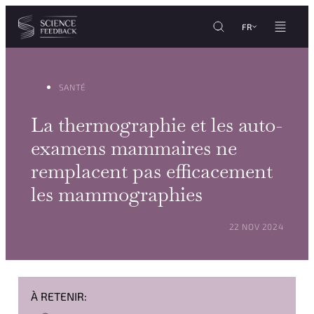
Personnaliser les paramètres de vos cookies
Aller au contenu
FR
SANTÉ
La thermographie et les auto-
examens mammaires ne
remplacent pas efficacement
les mammographies
POSTÉ LE :
22 NOV 2024
À RETENIR: