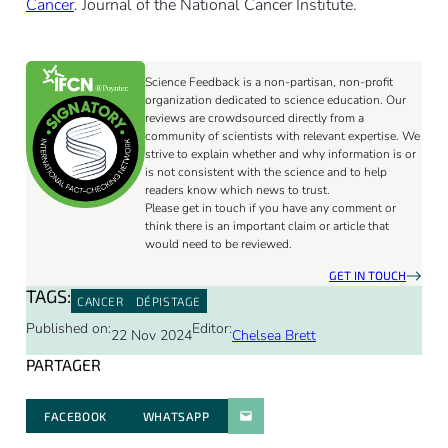
Cancer
. Journal of the National Cancer Institute.
Science Feedback is a non-partisan, non-profit
organization dedicated to science education. Our
reviews are crowdsourced directly from a
community of scientists with relevant expertise. We
strive to explain whether and why information is or
is not consistent with the science and to help
readers know which news to trust.
Please get in touch if you have any comment or
think there is an important claim or article that
would need to be reviewed.
GET IN TOUCH
TAGS:
CANCER
DÉPISTAGE
Published on:
Editor:
22 Nov 2024
Chelsea Brett
PARTAGER
FACEBOOK
WHATSAPP
PARATGER PAR E-MAIL