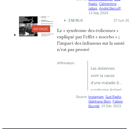
Radio
,
Clémentine
climatique
Jallais
,
André Bercoff
,
13 Sep 2024
n’influencent
ÉNERGIE
Posté le :
27 Juin 2
pas, ou peu,
la mobilité
INFONDÉ
Le « syndrome des éoliennes »
humaine
expliqué par l’effet « nocebo » ;
l’impact des infrasons sur la santé
n’est pas prouvé
Affirmation :
Les éoliennes
sont la cause
d’une maladie (le
syndrome éolien)
Source :
Instagram
qui empêche les
,
Sud Radio
,
Stéphane Bern
,
Fabien
gens de dormir
Bouglé
, 10 Déc 2023
et conduisent à
des problèmes
cardiovasculaires,