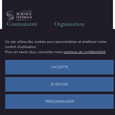
cancers,
acouphènes…
Communauté
Organisation
ÉQUIPE
À PROPOS
MÉTHODOLOGIE
FINANCEMENT
Ce site utilise des cookies pour personnaliser et améliorer votre
INDÉPENDANCE ÉDITORIALE
MENTIONS LÉGALES
confort d'utilisation.
Rester en contact
Pour en savoir plus, consultez notre
politique de confidentialité
.
NOUS CONTACTER
NOUS SOUTENIR
J'ACCEPTE
Facebook
LinkedIn
WhatsApp
Bluesky
Science Feedback – Ce travail est sous licence Creative Commons
Attribution-Utilisation non commerciale-Partage dans les mêmes
JE REFUSE
conditions 4.0 (
CC BY-NC-SA 4.0
).
PERSONNALISER