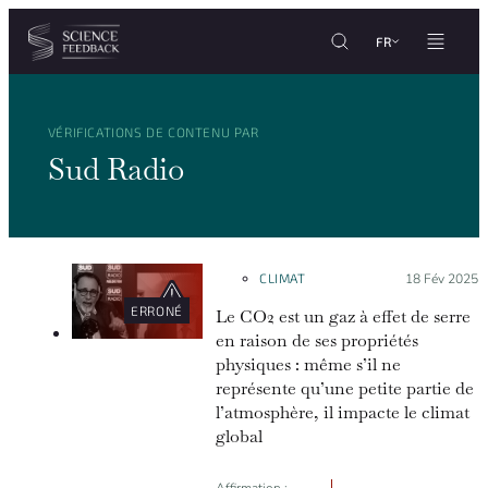
Personnaliser les paramètres de vos cookies
Aller au contenu
FR
VÉRIFICATIONS DE CONTENU PAR
Sud Radio
CLIMAT
Posté le :
18 Fév 2025
ERRONÉ
Le CO2 est un gaz à effet de serre
en raison de ses propriétés
physiques : même s’il ne
représente qu’une petite partie de
l’atmosphère, il impacte le climat
global
Affirmation :