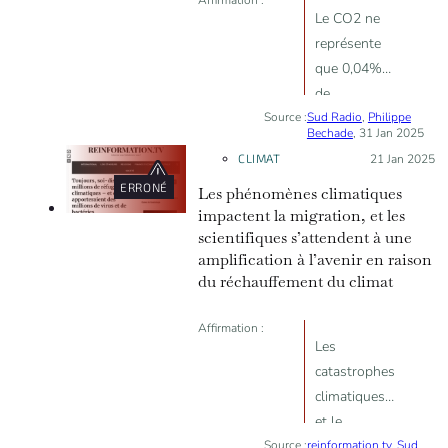
Le CO2 ne
représente
que 0,04%
de
Source :
Sud Radio
l’atmosphère,
,
Philippe
Bechade
, 31 Jan 2025
les émissions
CLIMAT
Posté le :
21 Jan 2025
anthropiques
ERRONÉ
Les phénomènes climatiques
sont
impactent la migration, et les
négligeables.
scientifiques s’attendent à une
amplification à l’avenir en raison
du réchauffement du climat
Affirmation :
Les
catastrophes
climatiques
et le
Source :
reinformation.tv
changement
,
Sud