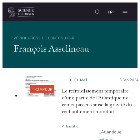
Personnaliser les paramètres de vos cookies
Aller au contenu
FR
VÉRIFICATIONS DE CONTENU PAR
François Asselineau
CLIMAT
Posté le :
5 Sep 2024
TROMPEUR
Le refroidissement temporaire
d’une partie de l’Atlantique ne
remet pas en cause la gravité du
réchauffement mondial
Affirmation :
L’Atlantique
bat des