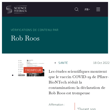
Personnaliser les paramètres de vos cookies
Aller au contenu
FR
VÉRIFICATIONS DE CONTENU PAR
Rob Roos
SANTÉ
Posté le :
18 Oct 2022
TROMPEUR
Les études scientifiques montrent
que le vaccin COVID-19 de Pfizer-
BioNTech réduit la
contamination: la déclaration de
Rob Roos est trompeuse
Affirmation :
"Durant son