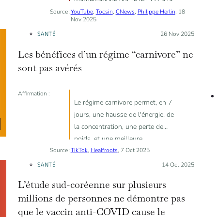
mathématique qui lie le CO2 à la
Source :
YouTube
température.
,
Tocsin
,
CNews
,
Philippe Herlin
, 18
Nov 2025
SANTÉ
Posté le :
26 Nov 2025
Les bénéfices d’un régime “carnivore” ne
sont pas avérés
Affirmation :
Le régime carnivore permet, en 7
jours, une hausse de l'énergie, de
la concentration, une perte de
poids, et une meilleure
Source :
TikTok
absorption des nutriments.
,
Healfroots
, 7 Oct 2025
SANTÉ
Posté le :
14 Oct 2025
L’étude sud-coréenne sur plusieurs
millions de personnes ne démontre pas
que le vaccin anti-COVID cause le