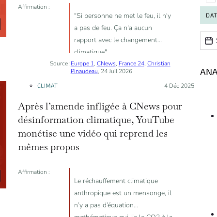
Affirmation :
"Si personne ne met le feu, il n'y
DA
a pas de feu. Ça n'a aucun
Date
Date
rapport avec le changement
climatique"
Source :
Europe 1
,
CNews
,
France 24
,
Christian
ANA
Pinaudeau
, 24 Juil 2026
CLIMAT
Posté le :
4 Déc 2025
Après l’amende infligée à CNews pour
désinformation climatique, YouTube
monétise une vidéo qui reprend les
mêmes propos
Affirmation :
Le réchauffement climatique
anthropique est un mensonge, il
n’y a pas d’équation