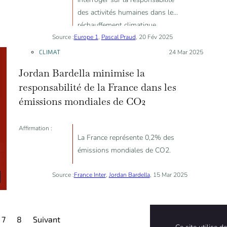
des activités humaines dans le
réchauffement climatique.
Source :
Europe 1
,
Pascal Praud
, 20 Fév 2025
CLIMAT
Posté le :
24 Mar 2025
Jordan Bardella minimise la
responsabilité de la France dans les
émissions mondiales de CO2
Affirmation :
La France représente 0,2% des
émissions mondiales de CO2.
Source :
France Inter
,
Jordan Bardella
, 15 Mar 2025
7
8
Suivant