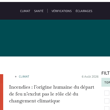
CLIMAT
SANTÉ
VÉRIFICATIONS
ÉCLAIRAGES
FIL
CLIMAT
Posté le :
6 Août 2026
TOP
Incendies : l’origine humaine du départ
To
de feu n’exclut pas le rôle clé du
changement climatique