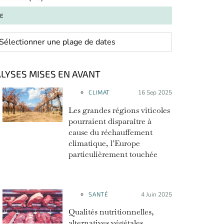
TE
 range
LYSES MISES EN AVANT
CLIMAT
Posté le :
16 Sep 2025
Les grandes régions viticoles
pourraient disparaître à
cause du réchauffement
climatique, l’Europe
particulièrement touchée
SANTÉ
Posté le :
4 Juin 2025
Qualités nutritionnelles,
alternatives végétales,