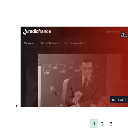
INEXACT
1
2
3
…