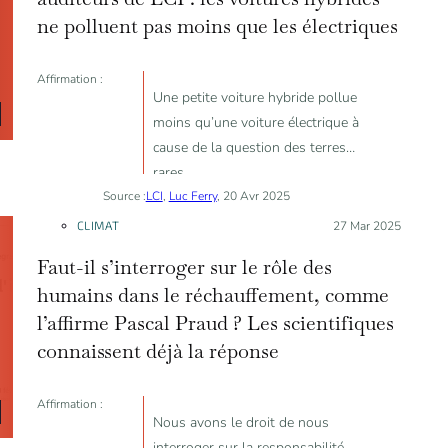
ne polluent pas moins que les électriques
Affirmation :
Une petite voiture hybride pollue
moins qu’une voiture électrique à
cause de la question des terres
rares.
Source :
LCI
,
Luc Ferry
, 20 Avr 2025
CLIMAT
Posté le :
27 Mar 2025
Faut-il s’interroger sur le rôle des
humains dans le réchauffement, comme
l’affirme Pascal Praud ? Les scientifiques
connaissent déjà la réponse
Affirmation :
Nous avons le droit de nous
interroger sur la responsabilité