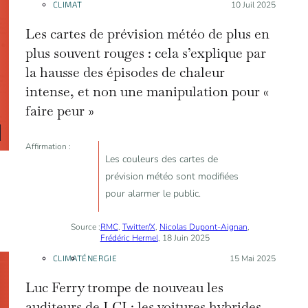
CLIMAT
Posté le :
10 Juil 2025
particules et le risque de
mortalité est “sortie d’un
Les cartes de prévision météo de plus en
chapeau”.
plus souvent rouges : cela s’explique par
la hausse des épisodes de chaleur
intense, et non une manipulation pour «
faire peur »
Affirmation :
Les couleurs des cartes de
prévision météo sont modifiées
pour alarmer le public.
Source :
RMC
,
Twitter/X
,
Nicolas Dupont-Aignan
,
Frédéric Hermel
, 18 Juin 2025
CLIMAT
ÉNERGIE
Posté le :
15 Mai 2025
Luc Ferry trompe de nouveau les
auditeurs de LCI : les voitures hybrides