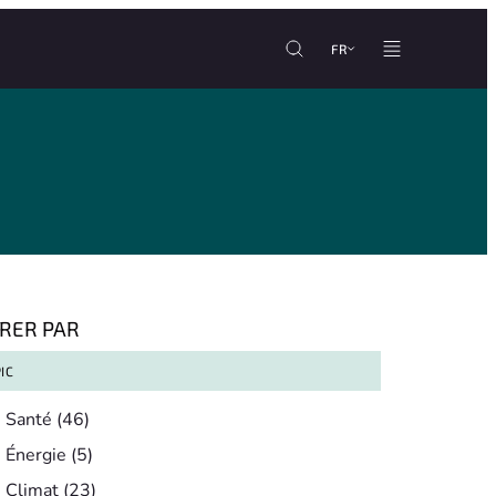
FR
TRER PAR
IC
pic
Santé
(46)
Énergie
(5)
Climat
(23)