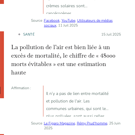
crèmes solaires sont
cancérogènes
Source :
Facebook
,
YouTube
,
Utilisateurs de médias
sociaux
, 11 Juil 2025
SANTÉ
Posté le :
15 Juil 2025
La pollution de l’air est bien liée à un
excès de mortalité, le chiffre de « 48000
morts évitables » est une estimation
haute
Affirmation :
Il n’y a pas de lien entre mortalité
et pollution de l'air. Les
communes urbaines, qui sont les
plus polluées, sont aussi celles
Source :
Le Figaro Magazine
où l’on meurt le moins. La
,
Rémy Prud'homme
, 25 Juin
2025
relation entre la concentration en